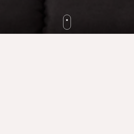
Das Sennse Boutique bietet Ihnen exklusive Preise für Aktivitäten mit
unseren Partnern.
Sehen Sie sich unten die Arten von Aktivitäten an, für die Sie
Vorzugspreise erhalten.
Unsere Liste wird ständig erweitert, bald werden wir neue Aktivitäten
hinzufügen.