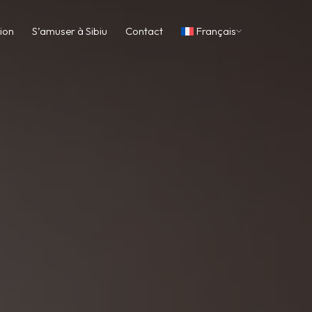
nion
S’amuser à Sibiu
Contact
Français