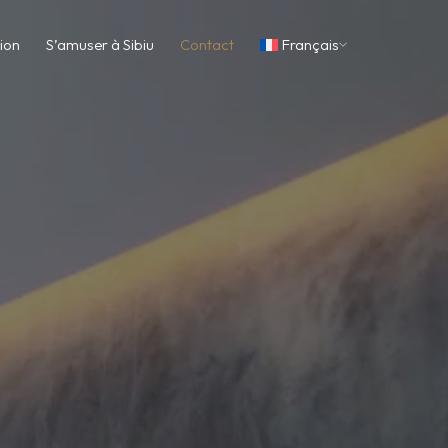
nion
S’amuser à Sibiu
Contact
Français