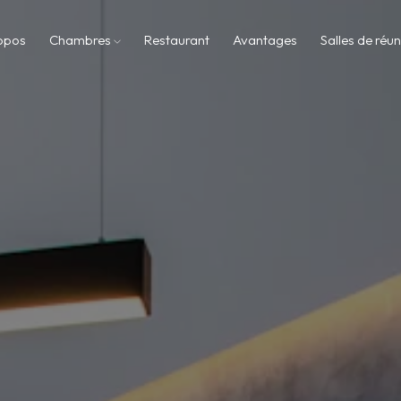
opos
Chambres
Restaurant
Avantages
Salles de réu