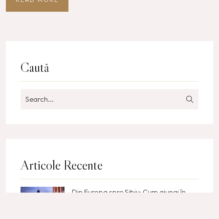
Caută
Search
for:
Articole Recente
Din Europa spre Sibiu: Cum ajungi în
inima Transilvaniei