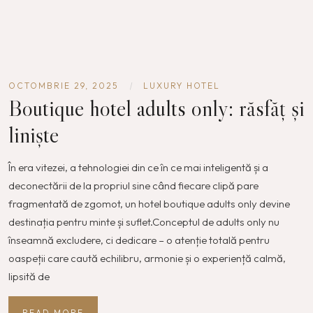
OCTOMBRIE 29, 2025
|
LUXURY HOTEL
Boutique hotel adults only: răsfăț și
liniște
În era vitezei, a tehnologiei din ce în ce mai inteligentă și a
deconectării de la propriul sine când fiecare clipă pare
fragmentată de zgomot, un hotel boutique adults only devine
destinația pentru minte și suflet.Conceptul de adults only nu
înseamnă excludere, ci dedicare – o atenție totală pentru
oaspeții care caută echilibru, armonie și o experiență calmă,
lipsită de
READ MORE